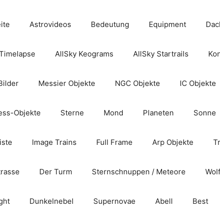
ite
Astrovideos
Bedeutung
Equipment
Dac
 Timelapse
AllSky Keograms
AllSky Startrails
Kon
Bilder
Messier Objekte
NGC Objekte
IC Objekte
ess-Objekte
Sterne
Mond
Planeten
Sonne
iste
Image Trains
Full Frame
Arp Objekte
T
trasse
Der Turm
Sternschnuppen / Meteore
Wol
ght
Dunkelnebel
Supernovae
Abell
Best