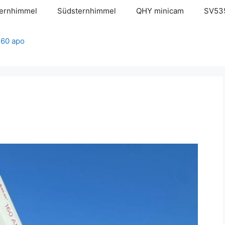
ernhimmel
Südsternhimmel
QHY minicam
SV53
160 apo