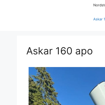
Nordst
Askar 
Askar 160 apo