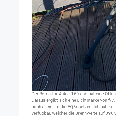
Der Refraktor Askar 160 apo hat eine Öf
Daraus ergibt sich eine Lichtstärke von f/7
noch allein auf die EQ8r setzen. Ich habe ein
verfügbar, welcher die Brennweite auf 896 v