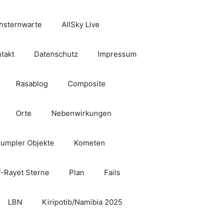
hsternwarte
AllSky Live
takt
Datenschutz
Impressum
Rasablog
Composite
Orte
Nebenwirkungen
rumpler Objekte
Kometen
f-Rayet Sterne
Plan
Fails
LBN
Kiripotib/Namibia 2025