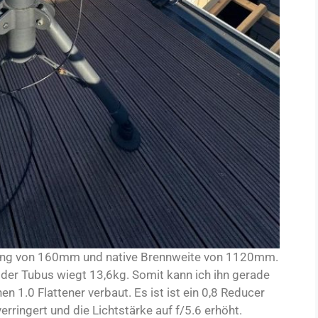
fnung von 160mm und native Brennweite von 1120mm.
. der Tubus wiegt 13,6kg. Somit kann ich ihn gerade
en 1.0 Flattener verbaut. Es ist ist ein 0,8 Reducer
erringert und die Lichtstärke auf f/5.6 erhöht.