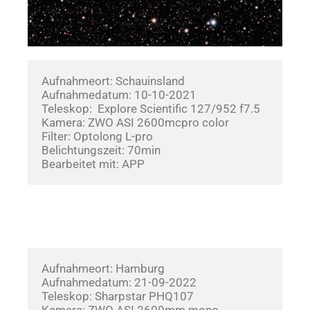
Aufnahmeort: Schauinsland
Aufnahmedatum: 10-10-2021       
Teleskop:  Explore Scientific 127/952 f7.5
Kamera: ZWO ASI 2600mcpro color
Filter: Optolong L-pro
Belichtungszeit: 70min
Bearbeitet mit: APP
Aufnahmeort: Hamburg
Aufnahmedatum: 21-09-2022       
Teleskop: Sharpstar PHQ107
Kamera: ZWO ASI 2600mm mono